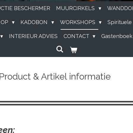
UCTIE BESCHERMER
MUURCIRKELS
WANDDO
HOP
KADOBON
WORKSHOPS
Spirituel
INTERIEUR ADVIES
CONTACT
Gastenboek
Product & Artikel informatie
een: