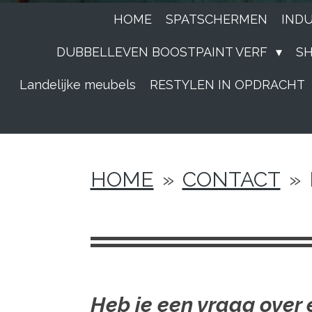
HOME
SPATSCHERMEN
IND
DUBBELLEVEN BOOSTPAINT VERF
S
Landelijke meubels
RESTYLEN IN OPDRACHT
HOME
»
CONTACT
»
Heb je een vraag over 