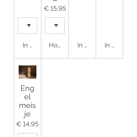
€ 15,95
In winkelwagen
Houd mij op de hoogte
In winkelwagen
In winkel
Eng
el
meis
je
€ 14,95