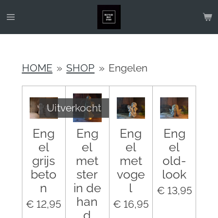
Ga
direct
naar
de
HOME
»
SHOP
»
Engelen
hoofdinhoud
Uitverkocht
Eng
Eng
Eng
Eng
el
el
el
el
grijs
met
met
old-
beto
ster
voge
look
n
in de
l
€ 13,95
han
€ 12,95
€ 16,95
d