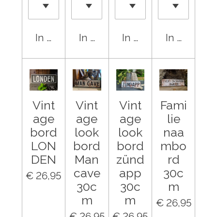
In winkelwagen
In winkelwagen
In winkelwagen
In winkel
Vint
Vint
Vint
Fami
age
age
age
lie
bord
look
look
naa
LON
bord
bord
mbo
DEN
Man
zünd
rd
cave
app
30c
€ 26,95
30c
30c
m
m
m
€ 26,95
€ 26,95
€ 26,95