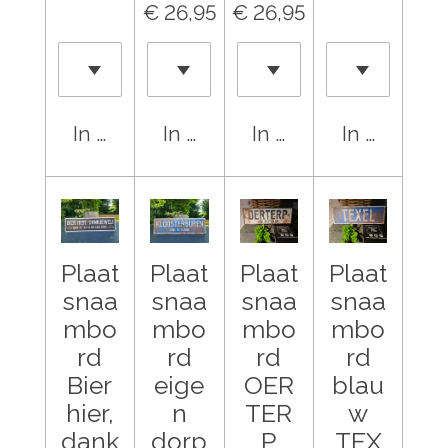
€ 26,95
€ 26,95
In winkelwagen
In winkelwagen
In winkelwagen
In winkel
Plaat
Plaat
Plaat
Plaat
snaa
snaa
snaa
snaa
mbo
mbo
mbo
mbo
rd
rd
rd
rd
Bier
eige
OER
blau
hier,
n
TER
w
dank
dorp
P
TEX