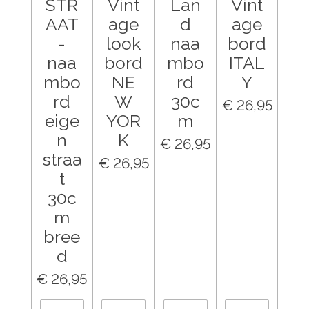
STR
Vint
Lan
Vint
AAT
age
d
age
-
look
naa
bord
naa
bord
mbo
ITAL
mbo
NE
rd
Y
rd
W
30c
€ 26,95
eige
YOR
m
n
K
€ 26,95
straa
€ 26,95
t
30c
m
bree
d
€ 26,95