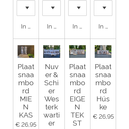
In winkelwagen
In winkelwagen
In winkelwagen
In winkel
Plaat
Nuv
Plaat
Plaat
snaa
er &
snaa
snaa
mbo
Schi
mbo
mbo
rd
er
rd
rd
MIE
Wes
EIGE
Hús
N
terk
N
ke
KAS
warti
TEK
€ 26,95
er
ST
€ 26,95