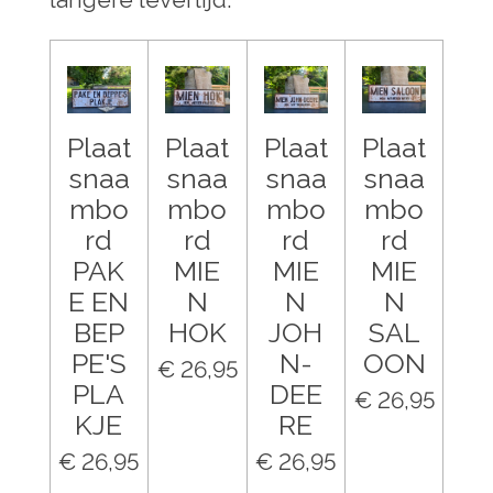
Plaat
Plaat
Plaat
Plaat
snaa
snaa
snaa
snaa
mbo
mbo
mbo
mbo
rd
rd
rd
rd
PAK
MIE
MIE
MIE
E EN
N
N
N
BEP
HOK
JOH
SAL
PE'S
N-
OON
€ 26,95
PLA
DEE
€ 26,95
KJE
RE
€ 26,95
€ 26,95