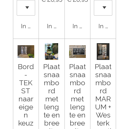
In winkelwagen
In winkelwagen
In winkelwagen
In winkel
Bord
Plaat
Plaat
Plaat
-
snaa
snaa
snaa
TEK
mbo
mbo
mbo
ST
rd
rd
rd
naar
met
met
MAR
eige
leng
leng
UM +
n
te en
te en
Wes
keuz
bree
bree
terk