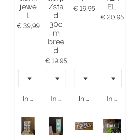
jewe
/sta
EL
€ 19,95
l
d
€ 20,95
30c
€ 39,99
m
bree
d
€ 19,95
In winkelwagen
In winkelwagen
In winkelwagen
In winkel