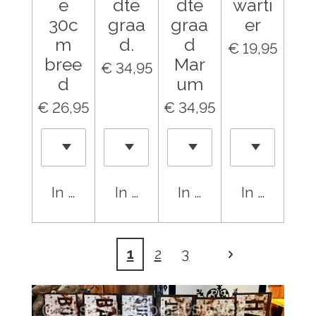
e
dte
dte
warti
30c
graa
graa
er
m
d.
d
€ 19,95
bree
Mar
€ 34,95
d
um
€ 26,95
€ 34,95
In winkelwagen
In winkelwagen
In winkelwagen
In winkel
1
2
3