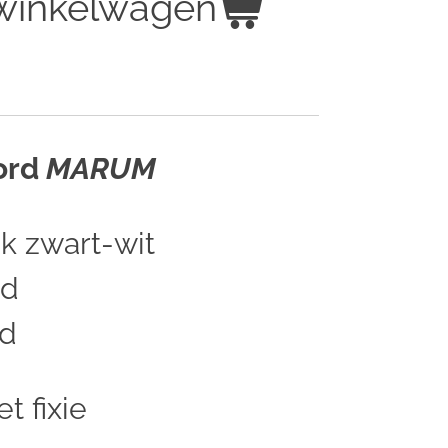
 winkelwagen
ord
MARUM
ok zwart-wit
ed
d
t fixie