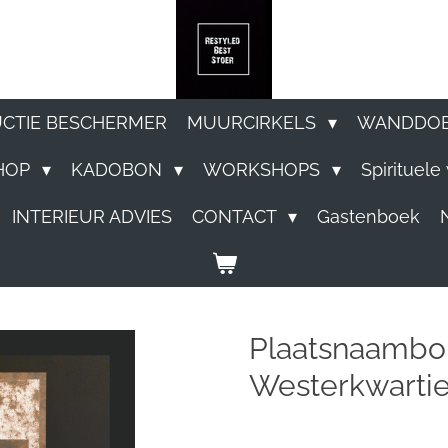
UCTIE BESCHERMER
MUURCIRKELS
WANDDO
HOP
KADOBON
WORKSHOPS
Spirituel
INTERIEUR ADVIES
CONTACT
Gastenboek
Plaatsnaamb
Westerkwartie