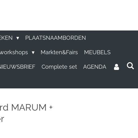
EKEN
PLAATSNAAMBORDEN
e workshops
Markten&Fairs
MEUBELS
NIEUWSBRIEF
Complete set
AGENDA
ord MARUM +
r