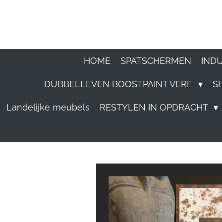
Ga
direct
naar
HOME
SPATSCHERMEN
IND
de
DUBBELLEVEN BOOSTPAINT VERF
S
hoofdinhoud
Landelijke meubels
RESTYLEN IN OPDRACHT