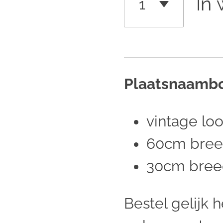
In
Plaatsnaamb
vintage lo
60cm bre
30cm bree
Bestel gelijk he