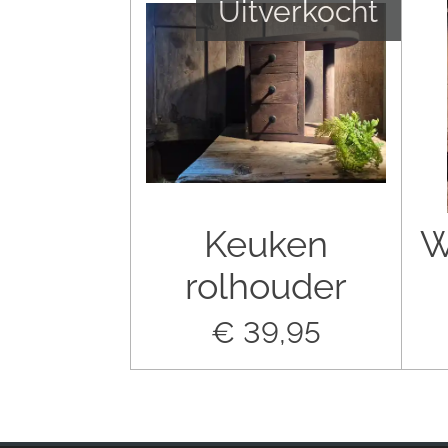
Uitverkocht
Keuken
W
rolhouder
€ 39,95