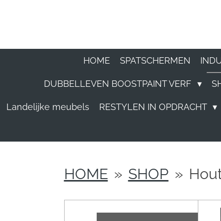
Ga
direct
naar
HOME
SPATSCHERMEN
IND
de
DUBBELLEVEN BOOSTPAINT VERF
S
hoofdinhoud
Landelijke meubels
RESTYLEN IN OPDRACHT
HOME
»
SHOP
»
Hout