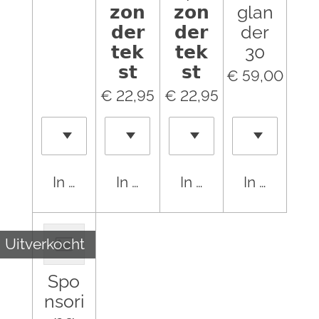
𝘇𝗼𝗻
𝘇𝗼𝗻
glan
𝗱𝗲𝗿
𝗱𝗲𝗿
der
𝘁𝗲𝗸
𝘁𝗲𝗸
30
𝘀𝘁
𝘀𝘁
€ 59,00
€ 22,95
€ 22,95
In winkelwagen
In winkelwagen
In winkelwagen
In winkel
Uitverkocht
Spo
nsori