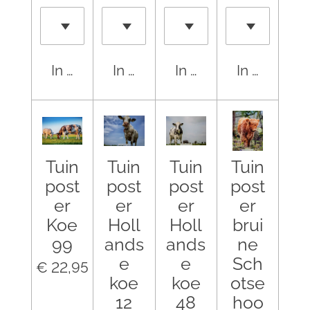
In winkelwagen
In winkelwagen
In winkelwagen
In winkel
Tuin
Tuin
Tuin
Tuin
post
post
post
post
er
er
er
er
Koe
Holl
Holl
brui
99
ands
ands
ne
e
e
Sch
€ 22,95
koe
koe
otse
12
48
hoo