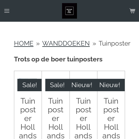
Ga
direct
naar
de
HOME
»
WANDDOEKEN
»
Tuinposter
hoofdinhoud
Trots op de boer tuinposters
Sale!
Sale!
Nieuw!
Nieuw!
Tuin
Tuin
Tuin
Tuin
post
post
post
post
er
er
er
er
Holl
Holl
Holl
Holl
ands
ands
ands
ands