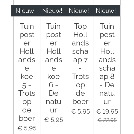
Nieuw!
Nieuw!
Nieuw!
Nieuw!
Tuin
Tuin
Top
Tuin
post
post
Holl
post
er
er
ands
er
Holl
Holl
scha
Holl
ands
ands
ap 7
ands
e
e
-
scha
koe
koe
Trots
ap 8
5 -
6 -
op
- De
Trots
De
de
natu
op
natu
boer
ur
de
ur
€ 5,95
€ 19,95
boer
€ 5,95
€ 22,95
€ 5,95