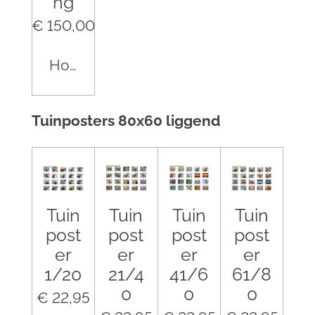
ng
€ 150,00
Houd mij op de hoogte
Tuinposters 80x60 liggend
Tuin
Tuin
Tuin
Tuin
post
post
post
post
er
er
er
er
1/20
21/4
41/6
61/8
0
0
0
€ 22,95