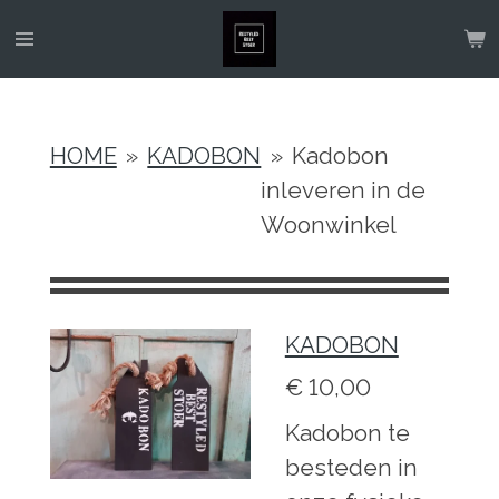
Ga
direct
naar
de
HOME
»
KADOBON
»
Kadobon
hoofdinhoud
inleveren in de
Woonwinkel
KADOBON
€ 10,00
Kadobon te
besteden in