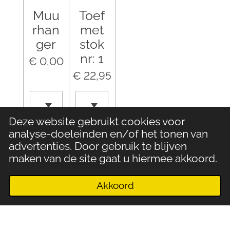
Muu
Toef
rhan
met
ger
stok
nr: 1
€ 0,00
€ 22,95
Deze website gebruikt cookies voor
analyse-doeleinden en/of het tonen van
Houd mij op de hoogte
In winkelwagen
advertenties. Door gebruik te blijven
maken van de site gaat u hiermee akkoord.
Akkoord
E-mailadres
Telefoonnummer
Kaart
Facebook
WhatsApp