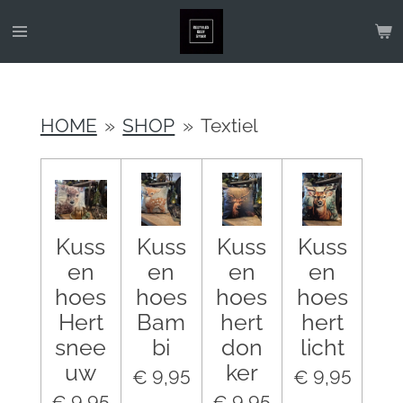
Ga
direct
naar
de
HOME
»
SHOP
»
Textiel
hoofdinhoud
Kuss
Kuss
Kuss
Kuss
en
en
en
en
hoes
hoes
hoes
hoes
Hert
Bam
hert
hert
snee
bi
don
licht
uw
ker
€ 9,95
€ 9,95
€ 9,95
€ 9,95