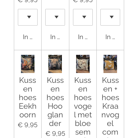
In winkelwagen
In winkelwagen
In winkelwagen
In winkel
Kuss
Kuss
Kuss
Kuss
en
en
en
en +
hoes
hoes
hoes
hoes
Eekh
Hoo
voge
Kraa
oorn
glan
l met
nvog
der
bloe
el
€ 9,95
sem
com
€ 9,95