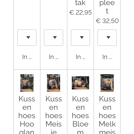
tak
plee
t
€ 22,95
€ 32,50
In winkelwagen
In winkelwagen
In winkelwagen
In winkel
Kuss
Kuss
Kuss
Kuss
en
en
en
en
hoes
hoes
hoes
hoes
Hoo
Meis
Bloe
Melk
glan
je
m
meis