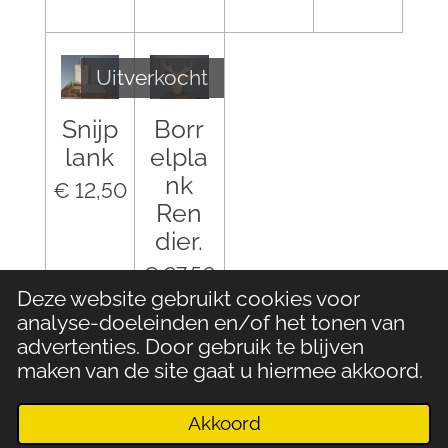
Uitverkocht
Snijp
Borr
lank
elpla
nk
€ 12,50
Ren
dier.
€ 27,50
Deze website gebruikt cookies voor
analyse-doeleinden en/of het tonen van
In winkelwagen
Houd mij op de hoogte
advertenties. Door gebruik te blijven
maken van de site gaat u hiermee akkoord.
Akkoord
E-mailadres
Telefoonnummer
Kaart
Facebook
WhatsApp