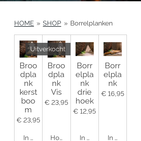
HOME
»
SHOP
»
Borrelplanken
Uitverkocht
Broo
Broo
Borr
Borr
dpla
dpla
elpla
elpla
nk
nk
nk
nk
kerst
Vis
drie
€ 16,95
boo
hoek
€ 23,95
m
€ 12,95
€ 23,95
In winkelwagen
Houd mij op de hoogte
In winkelwagen
In winkel