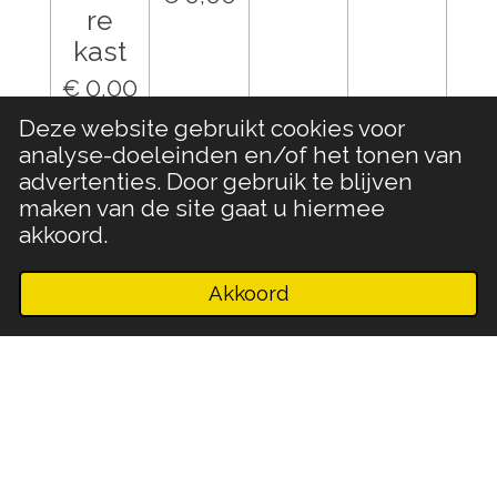
re
kast
€ 0,00
Deze website gebruikt cookies voor
Houd mij op de hoogte
Houd mij op de hoogte
Houd mij op de hoo
Houd mij o
analyse-doeleinden en/of het tonen van
advertenties. Door gebruik te blijven
maken van de site gaat u hiermee
akkoord.
Akkoord
E-mailadres
Telefoonnummer
Kaart
Facebook
WhatsApp
F
I
P
W
a
n
i
h
© 2019 - 2026 Restyled Best Stoer
c
s
n
a