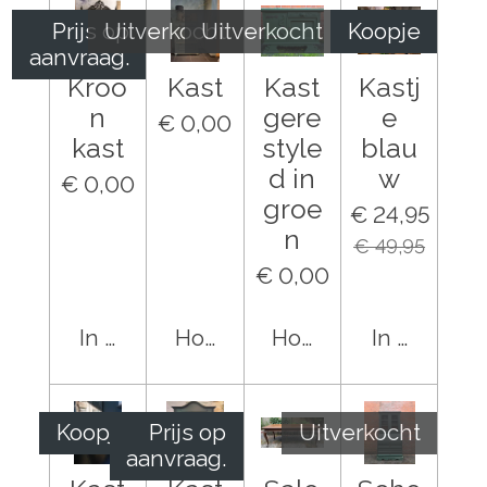
Prijs op
Uitverkocht
Uitverkocht
Koopje
aanvraag.
Kroo
Kast
Kast
Kastj
n
gere
e
€ 0,00
kast
style
blau
d in
w
€ 0,00
groe
€ 24,95
n
€ 49,95
€ 0,00
In winkelwagen
Houd mij op de hoogte
Houd mij op de hoo
In winkel
Koopje
Prijs op
Uitverkocht
aanvraag.