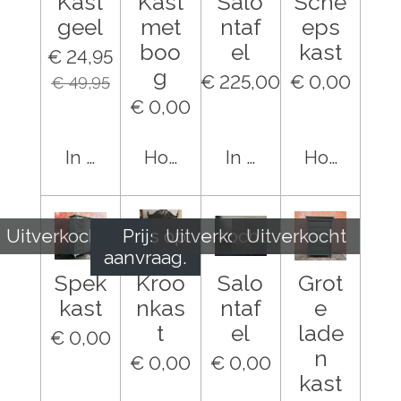
Kast
Kast
Salo
Sche
geel
met
ntaf
eps
boo
el
kast
€ 24,95
g
€ 225,00
€ 0,00
€ 49,95
€ 0,00
In winkelwagen
Houd mij op de hoogte
In winkelwagen
Houd mij o
Uitverkocht
Prijs op
Uitverkocht
Uitverkocht
aanvraag.
Spek
Kroo
Salo
Grot
kast
nkas
ntaf
e
t
el
lade
€ 0,00
n
€ 0,00
€ 0,00
kast