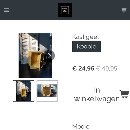
Ga
direct
naar
de
Kast geel
hoofdinhoud
Koopje
€ 24,95
€ 49,95
In
winkelwagen
Mooie