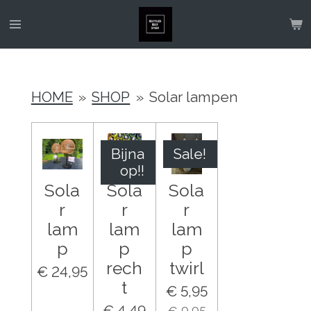
Ga
direct
naar
de
HOME
»
SHOP
»
Solar lampen
hoofdinhoud
Bijna
Sale!
op!!
Sola
Sola
Sola
r
r
r
lam
lam
lam
p
p
p
rech
twirl
€ 24,95
t
€ 5,95
€ 4,49