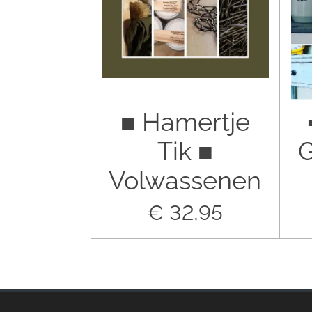
■ Hamertje
Tik ■
G
Volwassenen
€ 32,95