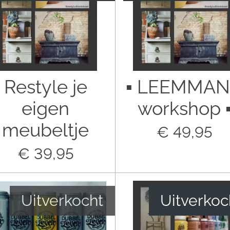
Restyle je
▪︎ LEEMMA
eigen
workshop ▪
meubeltje
€ 49,95
€ 39,95
Uitverkocht
Uitverkoc