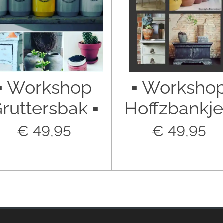
▪︎ Workshop
▪︎ Worksho
ruttersbak ▪︎
Hoffzbankje 
€ 49,95
€ 49,95