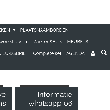
EKEN
PLAATSNAAMBORDEN
e workshops
Markten&Fairs
MEUBELS
NIEUWSBRIEF
Complete set
AGENDA
we
Informatie
ms
whatsapp 06