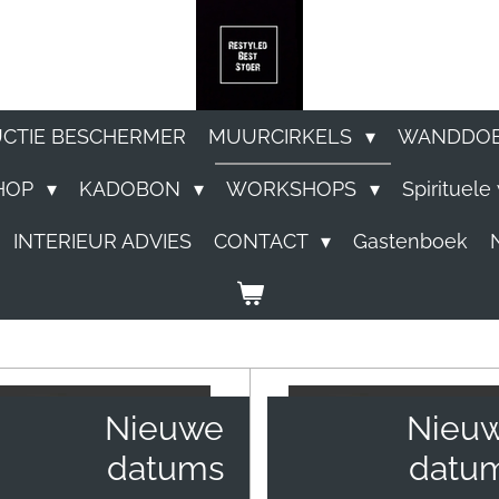
UCTIE BESCHERMER
MUURCIRKELS
WANDDO
HOP
KADOBON
WORKSHOPS
Spirituel
INTERIEUR ADVIES
CONTACT
Gastenboek
Nieuwe
Nieu
datums
datu