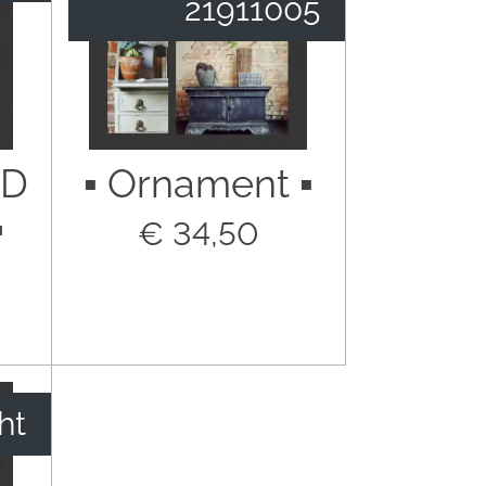
21911005
ND
▪︎ Ornament ▪︎
︎
€ 34,50
ht