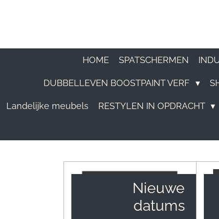
Ga
direct
naar
HOME
SPATSCHERMEN
IND
de
DUBBELLEVEN BOOSTPAINT VERF
S
hoofdinhoud
Landelijke meubels
RESTYLEN IN OPDRACHT
Nieuwe
datums