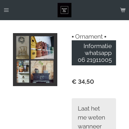
Ga
direct
naar
de
▪︎ Ornament ▪︎
hoofdinhoud
Informatie
whatsapp
06 21911005
€ 34,50
Laat het
me weten
wanneer