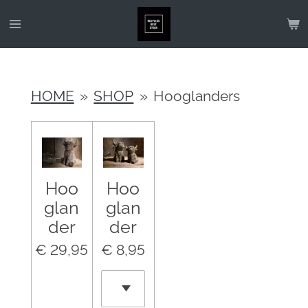
Ga
direct
naar
de
HOME
»
SHOP
»
Hooglanders
hoofdinhoud
Hoo
Hoo
glan
glan
der
der
€ 29,95
€ 8,95