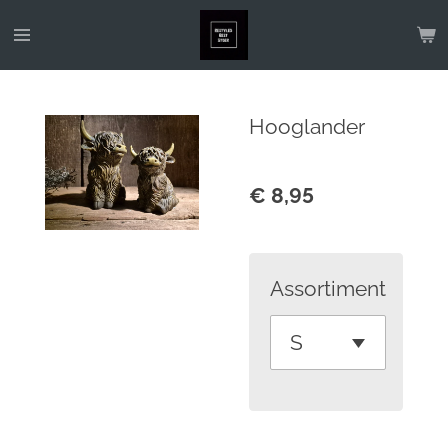
Ga
direct
naar
de
Hooglander
hoofdinhoud
€ 8,95
Assortiment