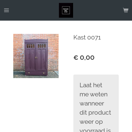
Ga
direct
naar
de
Kast 0071
hoofdinhoud
€ 0,00
Laat het
me weten
wanneer
dit product
weer op
voorraad is.