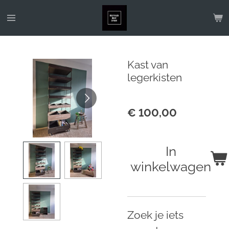
Ga
direct
naar
de
Kast van
hoofdinhoud
legerkisten
€ 100,00
In
winkelwagen
Zoek je iets