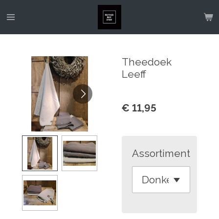
Ga
direct
naar
de
Theedoek
hoofdinhoud
Leeff
€ 11,95
Assortiment