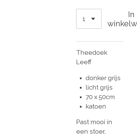
In
winkel
Theedoek
Leeff
donker grijs
licht grijs
70 x 50cm
katoen
Past mooi in
een stoer,