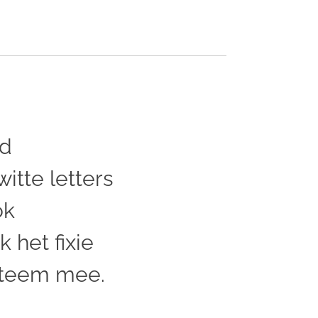
d
itte letters
ok
k het fixie
steem mee.