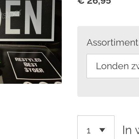
€ 26,95
Assortiment
In