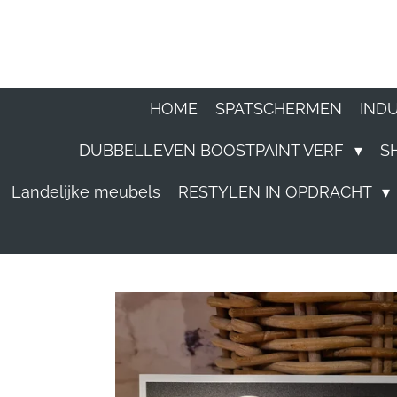
Ga
direct
naar
HOME
SPATSCHERMEN
IND
de
DUBBELLEVEN BOOSTPAINT VERF
S
hoofdinhoud
Landelijke meubels
RESTYLEN IN OPDRACHT