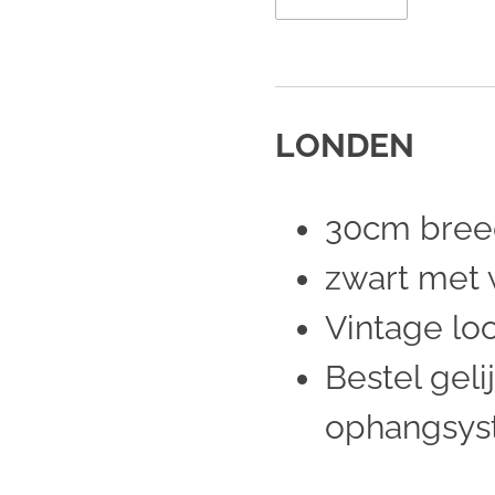
LONDEN
30cm bree
zwart met w
Vintage lo
Bestel gelij
ophangsy