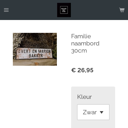
Ga
direct
naar
de
Familie
hoofdinhoud
naambord
30cm
€ 26,95
Kleur