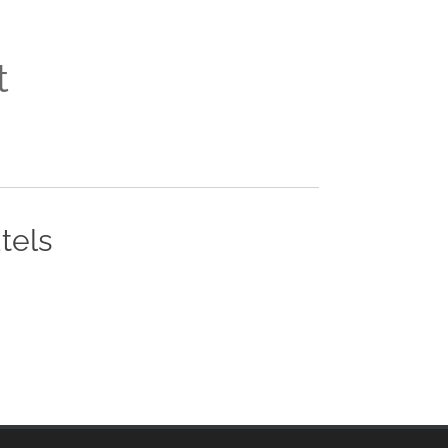
t
tels