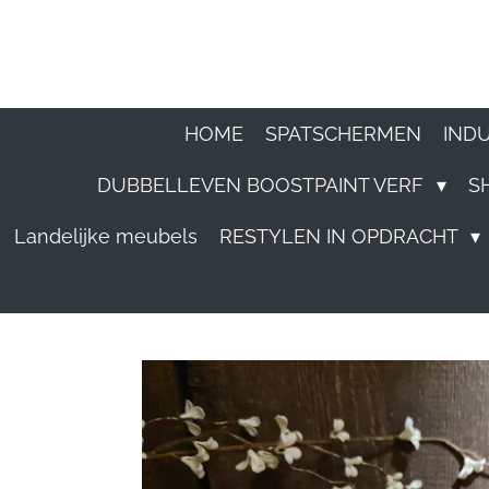
Ga
direct
naar
HOME
SPATSCHERMEN
IND
de
DUBBELLEVEN BOOSTPAINT VERF
S
hoofdinhoud
Landelijke meubels
RESTYLEN IN OPDRACHT