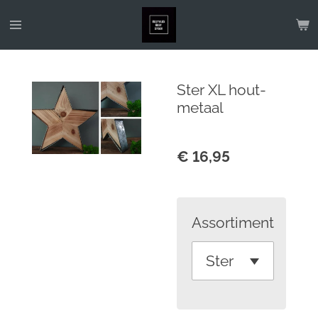
Ga
direct
naar
de
Ster XL hout-
hoofdinhoud
metaal
€ 16,95
Assortiment