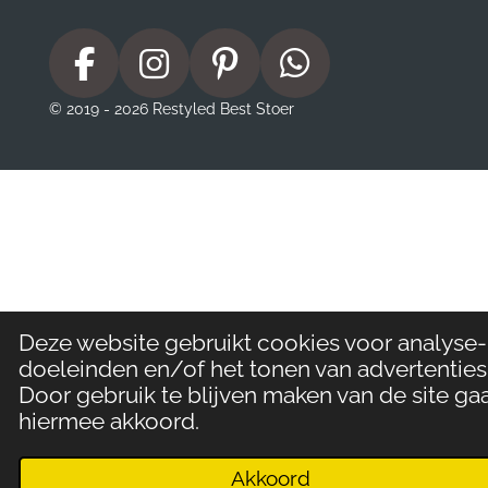
F
I
P
W
a
n
i
h
© 2019 - 2026 Restyled Best Stoer
c
s
n
a
e
t
t
t
b
a
e
s
o
g
r
A
o
r
e
p
k
a
s
p
m
t
Deze website gebruikt cookies voor analyse-
doeleinden en/of het tonen van advertenties
Door gebruik te blijven maken van de site gaa
hiermee akkoord.
Akkoord