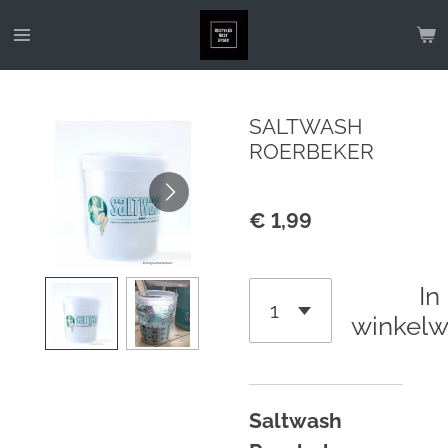
Ga
direct
naar
de
SALTWASH
hoofdinhoud
ROERBEKER
€ 1,99
In
winkel
Saltwash