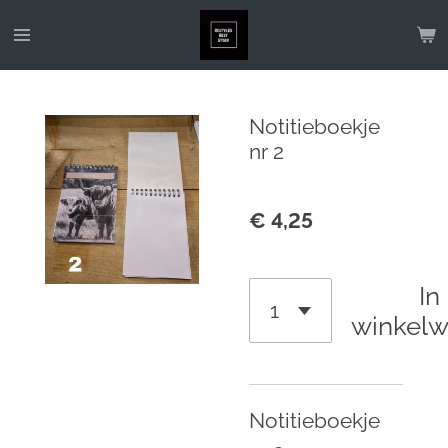
Ga
direct
naar
de
Notitieboekje
hoofdinhoud
nr 2
€ 4,25
In
winkel
Notitieboekje