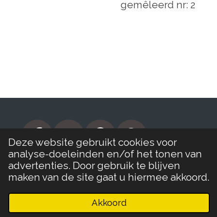
gemêleerd nr: 2
F
I
P
W
Deze website gebruikt cookies voor
analyse-doeleinden en/of het tonen van
a
n
i
h
© 2019 - 2026 Restyled Best Stoer
advertenties. Door gebruik te blijven
c
s
n
a
maken van de site gaat u hiermee akkoord.
e
t
t
t
b
a
e
s
Akkoord
E-mailadres
Telefoonnummer
Kaart
Facebook
WhatsApp
o
g
r
A