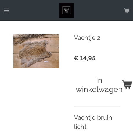
Ga
direct
naar
de
Vachtje 2
hoofdinhoud
€ 14,95
In
winkelwagen
Vachtje bruin
licht