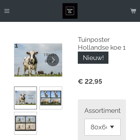
Ga
direct
naar
de
Tuinposter
hoofdinhoud
Hollandse koe 1
Nieuw!
€ 22,95
Assortiment