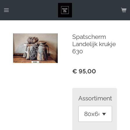
Ga
direct
naar
de
Spatscherm
hoofdinhoud
Landelijk krukje
630
€ 95,00
Assortiment