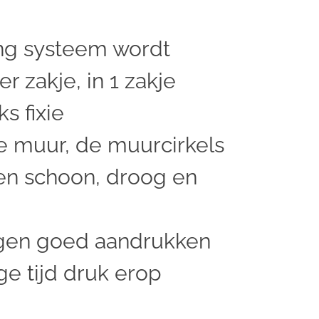
ng systeem wordt
r zakje, in 1 zakje
ks fixie
e muur, de muurcirkels
en schoon, droog en
igen goed aandrukken
ge tijd druk erop