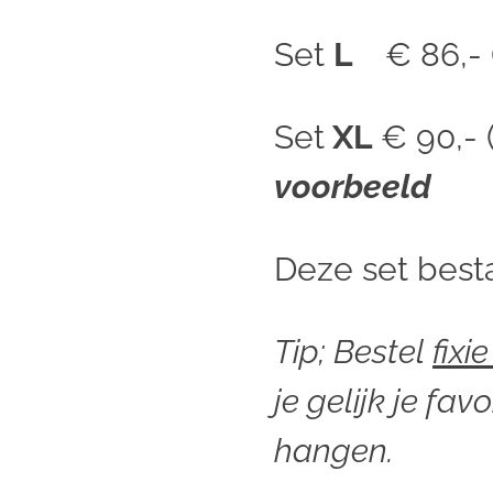
Set
L
€ 86,- 
Set
X
L
€ 90,- 
voorbeeld
Deze set besta
Tip; Bestel
fix
je gelijk je fav
hangen.