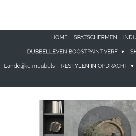
Ga
direct
naar
HOME
SPATSCHERMEN
IND
de
DUBBELLEVEN BOOSTPAINT VERF
S
hoofdinhoud
Landelijke meubels
RESTYLEN IN OPDRACHT