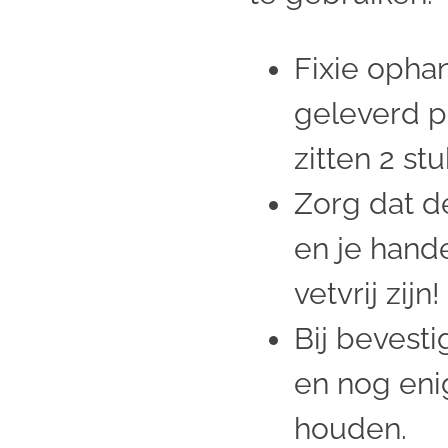
Fixie opha
geleverd pe
zitten 2 stu
Zorg dat d
en je hand
vetvrij zijn!
Bij bevest
en nog eni
houden.