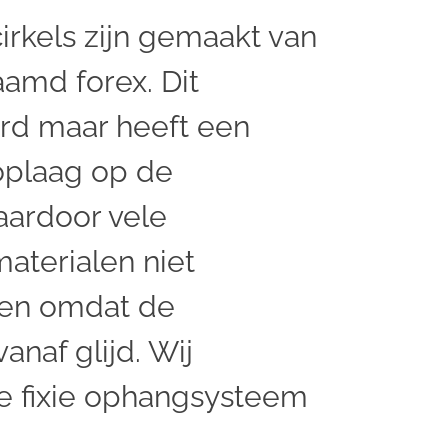
rkels zijn gemaakt van
amd forex. Dit
ard maar heeft een
oplaag op de
aardoor vele
aterialen niet
ken omdat de
anaf glijd. Wij
e fixie ophangsysteem