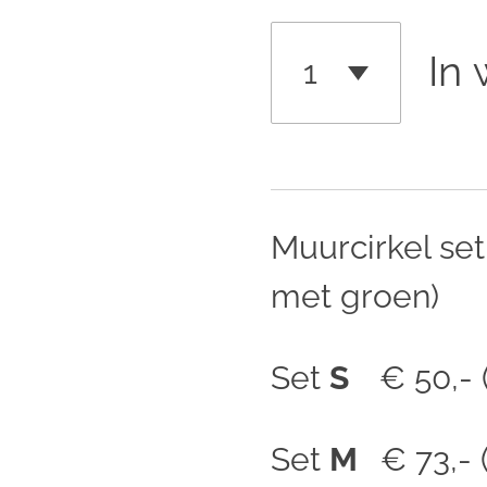
In
Muurcirkel se
met groen)
Set
S
€ 50,- 
Set
M
€ 73,- 