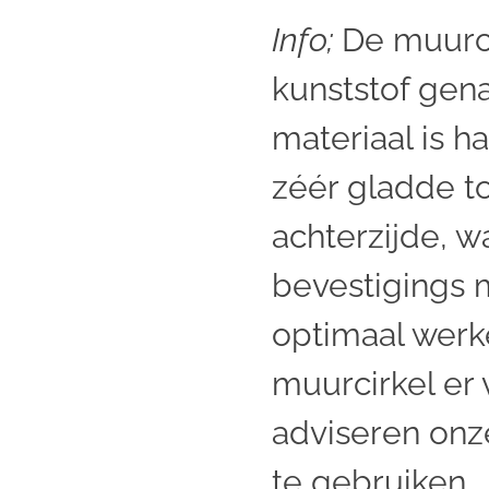
Info;
De muurci
kunststof gena
materiaal is h
zéér gladde t
achterzijde, w
bevestigings m
optimaal wer
muurcirkel er v
adviseren onz
te gebruiken.