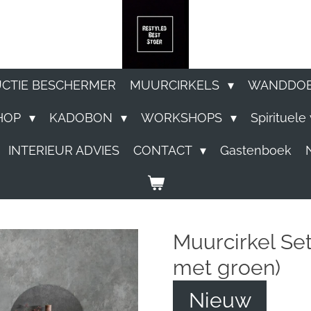
UCTIE BESCHERMER
MUURCIRKELS
WANDDO
HOP
KADOBON
WORKSHOPS
Spirituel
INTERIEUR ADVIES
CONTACT
Gastenboek
Muurcirkel Se
met groen)
Nieuw