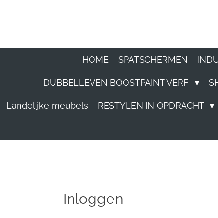
Ga
direct
naar
HOME
SPATSCHERMEN
IND
de
DUBBELLEVEN BOOSTPAINT VERF
S
hoofdinhoud
Landelijke meubels
RESTYLEN IN OPDRACHT
Inloggen