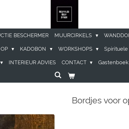
UCTIE BESCHERMER
MUURCIRKELS
WANDDO
HOP
KADOBON
WORKSHOPS
Spirituel
INTERIEUR ADVIES
CONTACT
Gastenboek
Bordjes voor 