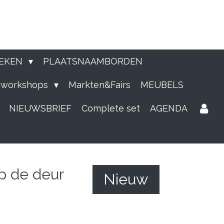
EKEN
PLAATSNAAMBORDEN
e workshops
Markten&Fairs
MEUBELS
NIEUWSBRIEF
Complete set
AGENDA
op de deur
Nieuw