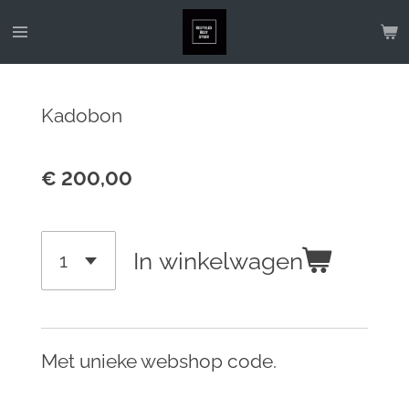
Ga
direct
naar
de
Kadobon
hoofdinhoud
€ 200,00
In winkelwagen
Met unieke webshop code.