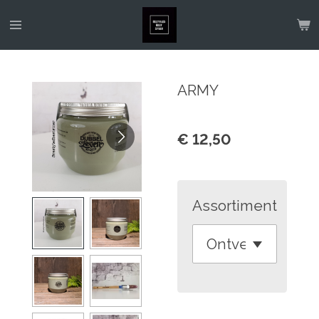
Ga
direct
naar
de
ARMY
hoofdinhoud
€ 12,50
Assortiment