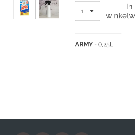
In
winkel
ARMY
- 0,25L