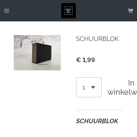
Ga
direct
naar
de
SCHUURBLOK
hoofdinhoud
€ 1,99
In
winkel
SCHUURBLOK