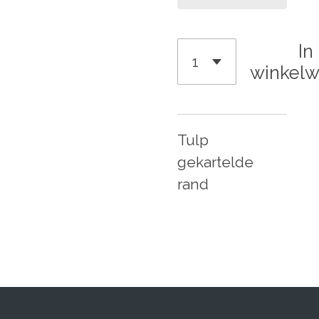
In
winkel
Tulp
gekartelde
rand