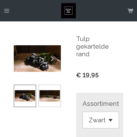
Ga
direct
naar
de
Tulp
hoofdinhoud
gekartelde
rand
€ 19,95
Assortiment