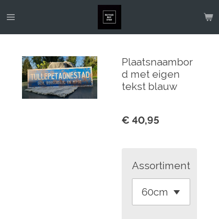
Ga
direct
naar
de
Plaatsnaambor
hoofdinhoud
d met eigen
tekst blauw
€ 40,95
Assortiment