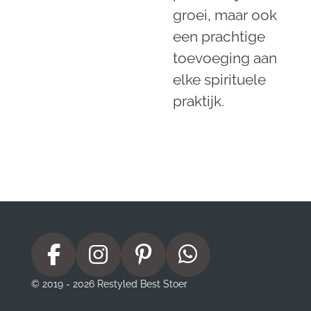
groei, maar ook
een prachtige
toevoeging aan
elke spirituele
praktijk.
F
I
P
W
a
n
i
h
© 2019 - 2026 Restyled Best Stoer
c
s
n
a