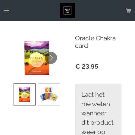
Ga
direct
naar
de
Oracle Chakra
hoofdinhoud
card
€ 23,95
Laat het
me weten
wanneer
dit product
weer op