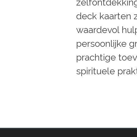
zelfontdekking
deck kaarten z
waardevol hul
persoonlijke g
prachtige toe
spirituele prakt