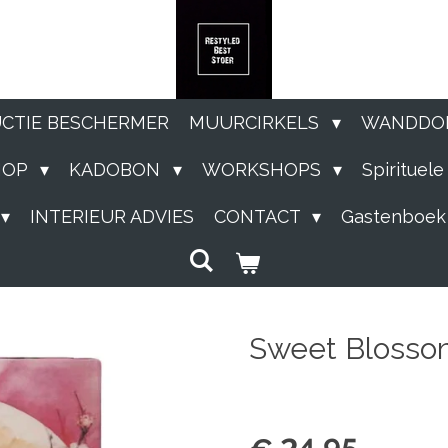
UCTIE BESCHERMER
MUURCIRKELS
WANDDO
HOP
KADOBON
WORKSHOPS
Spirituel
INTERIEUR ADVIES
CONTACT
Gastenboek
Sweet Blosso