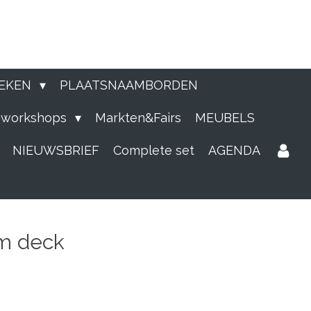
EKEN
PLAATSNAAMBORDEN
e workshops
Markten&Fairs
MEUBELS
NIEUWSBRIEF
Complete set
AGENDA
m deck