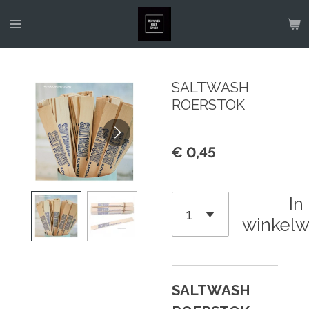
Ga
direct
naar
de
SALTWASH
hoofdinhoud
ROERSTOK
€ 0,45
In
winkel
SALTWASH