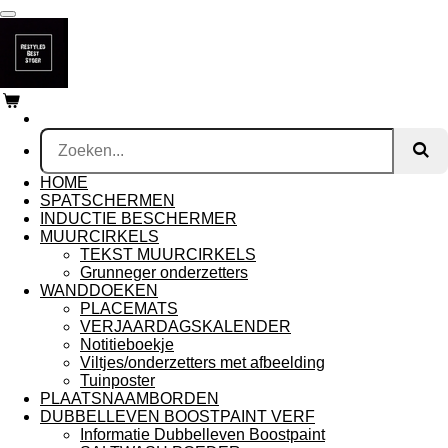
Ga
direct
naar
de
hoofdinhoud
HOME
SPATSCHERMEN
INDUCTIE BESCHERMER
MUURCIRKELS
TEKST MUURCIRKELS
Grunneger onderzetters
WANDDOEKEN
PLACEMATS
VERJAARDAGSKALENDER
Notitieboekje
Viltjes/onderzetters met afbeelding
Tuinposter
PLAATSNAAMBORDEN
DUBBELLEVEN BOOSTPAINT VERF
Informatie Dubbelleven Boostpaint