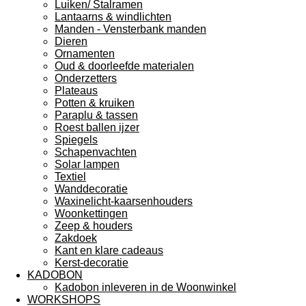
Luiken/ Stalramen
Lantaarns & windlichten
Manden - Vensterbank manden
Dieren
Ornamenten
Oud & doorleefde materialen
Onderzetters
Plateaus
Potten & kruiken
Paraplu & tassen
Roest ballen ijzer
Spiegels
Schapenvachten
Solar lampen
Textiel
Wanddecoratie
Waxinelicht-kaarsenhouders
Woonkettingen
Zeep & houders
Zakdoek
Kant en klare cadeaus
Kerst-decoratie
KADOBON
Kadobon inleveren in de Woonwinkel
WORKSHOPS