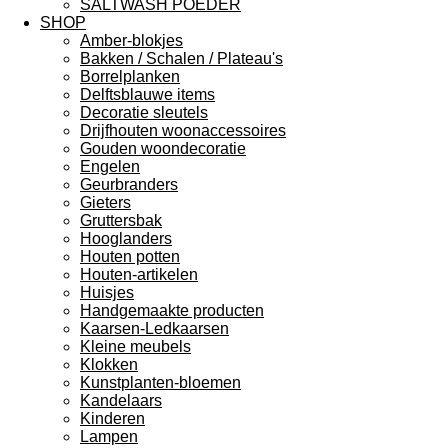
SALTWASH POEDER
SHOP
Amber-blokjes
Bakken / Schalen / Plateau's
Borrelplanken
Delftsblauwe items
Decoratie sleutels
Drijfhouten woonaccessoires
Gouden woondecoratie
Engelen
Geurbranders
Gieters
Gruttersbak
Hooglanders
Houten potten
Houten-artikelen
Huisjes
Handgemaakte producten
Kaarsen-Ledkaarsen
Kleine meubels
Klokken
Kunstplanten-bloemen
Kandelaars
Kinderen
Lampen