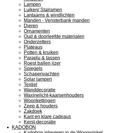
Lampen
Luiken/ Stalramen
Lantaarns & windlichten
Manden - Vensterbank manden
Dieren
Ornamenten
Oud & doorleefde materialen
Onderzetters
Plateaus
Potten & kruiken
Paraplu & tassen
Roest ballen ijzer
Spiegels
Schapenvachten
Solar lampen
Textiel
Wanddecoratie
Waxinelicht-kaarsenhouders
Woonkettingen
Zeep & houders
Zakdoek
Kant en klare cadeaus
Kerst-decoratie
KADOBON
Kadobon inleveren in de Woonwinkel