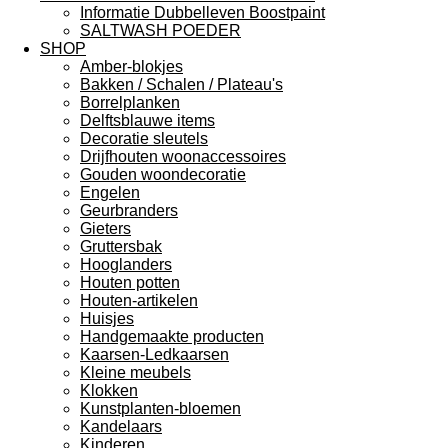
Informatie Dubbelleven Boostpaint
SALTWASH POEDER
SHOP
Amber-blokjes
Bakken / Schalen / Plateau's
Borrelplanken
Delftsblauwe items
Decoratie sleutels
Drijfhouten woonaccessoires
Gouden woondecoratie
Engelen
Geurbranders
Gieters
Gruttersbak
Hooglanders
Houten potten
Houten-artikelen
Huisjes
Handgemaakte producten
Kaarsen-Ledkaarsen
Kleine meubels
Klokken
Kunstplanten-bloemen
Kandelaars
Kinderen