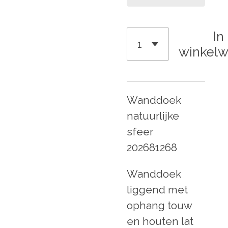
In
winkel
Wanddoek
natuurlijke
sfeer
202681268
Wanddoek
liggend met
ophang touw
en houten lat