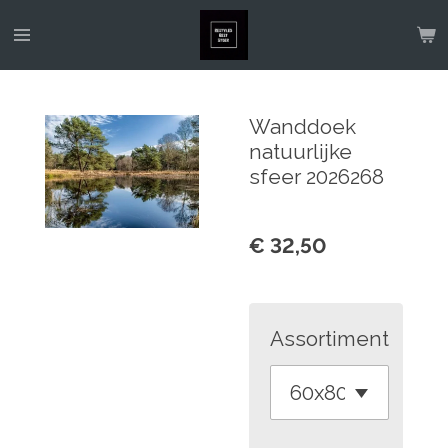
Ga
direct
naar
de
Wanddoek
hoofdinhoud
natuurlijke
sfeer 2026268
€ 32,50
Assortiment