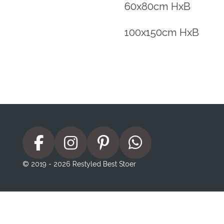
60x80cm HxB
100x150cm HxB
F
I
P
W
a
n
i
h
© 2019 - 2026 Restyled Best Stoer
c
s
n
a
e
t
t
t
b
a
e
s