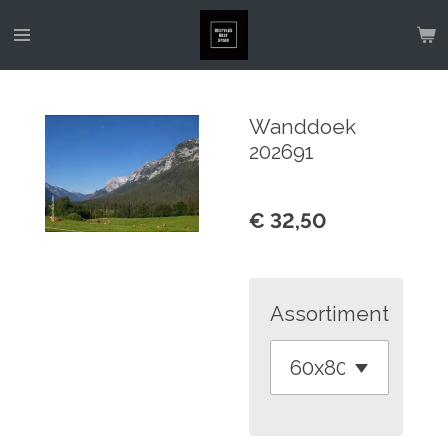
Ga
direct
naar
de
Wanddoek
hoofdinhoud
202691
€ 32,50
Assortiment