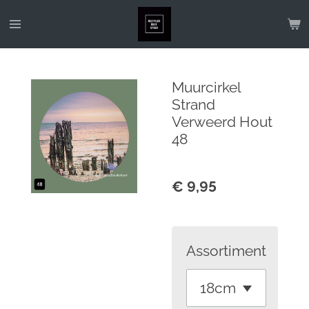
Ga
direct
naar
de
Muurcirkel
hoofdinhoud
Strand
Verweerd Hout
48
€ 9,95
Assortiment