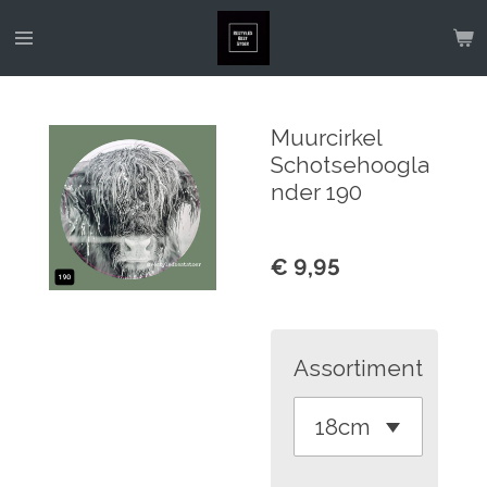
Ga
direct
naar
de
Muurcirkel
hoofdinhoud
Schotsehoogla
nder 190
€ 9,95
Assortiment