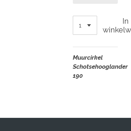
In
winkel
Muurcirkel
Schotsehooglander
190