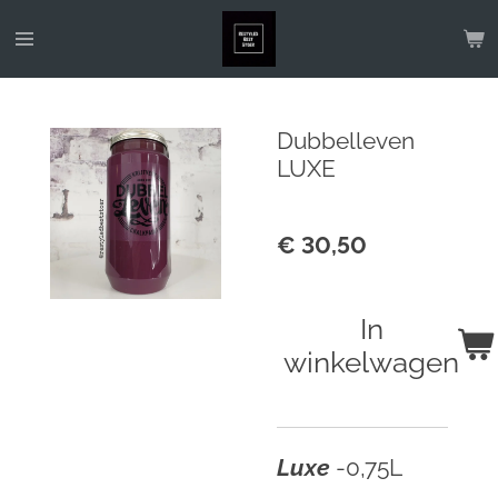
Ga
direct
naar
de
Dubbelleven
hoofdinhoud
LUXE
€ 30,50
In
winkelwagen
Luxe
-0,75L