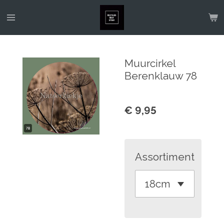
Ga
direct
naar
de
Muurcirkel
hoofdinhoud
Berenklauw 78
€ 9,95
Assortiment