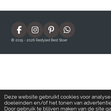
F
I
P
W
a
n
i
h
© 2019 - 2026 Restyled Best Stoer
c
s
n
a
e
t
t
t
b
a
e
s
o
g
r
A
o
r
e
p
k
a
s
p
m
t
Deze website gebruikt cookies voor analyse
doeleinden en/of het tonen van advertentie
Door gebruik te blijven maken van de site ga