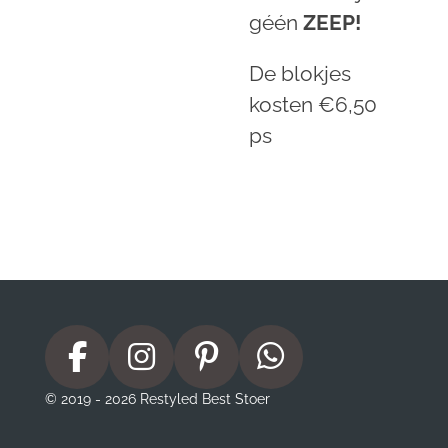
géén
ZEEP!
De blokjes
kosten €6,50
ps
F
I
P
W
a
n
i
h
© 2019 - 2026 Restyled Best Stoer
c
s
n
a