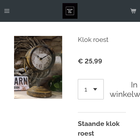
Ga
direct
naar
de
Klok roest
hoofdinhoud
€ 25,99
In
winkel
Staande klok
roest